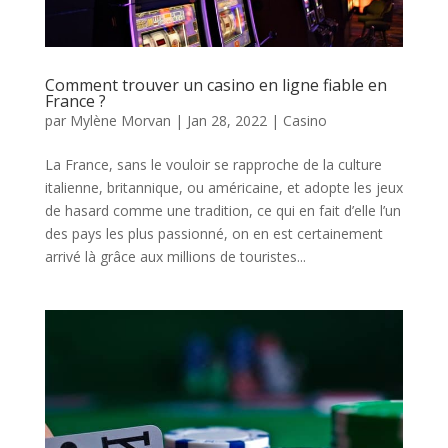
Comment trouver un casino en ligne fiable en
France ?
par
Mylène Morvan
|
Jan 28, 2022
|
Casino
La France, sans le vouloir se rapproche de la culture
italienne, britannique, ou américaine, et adopte les jeux
de hasard comme une tradition, ce qui en fait d’elle l’un
des pays les plus passionné, on en est certainement
arrivé là grâce aux millions de touristes...