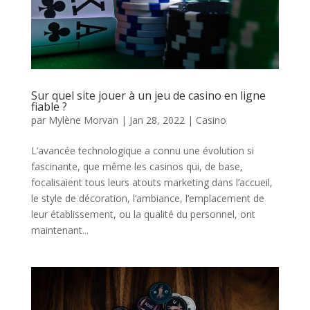
Sur quel site jouer à un jeu de casino en ligne
fiable ?
par
Mylène Morvan
|
Jan 28, 2022
|
Casino
L’avancée technologique a connu une évolution si
fascinante, que même les casinos qui, de base,
focalisaient tous leurs atouts marketing dans l’accueil,
le style de décoration, l’ambiance, l’emplacement de
leur établissement, ou la qualité du personnel, ont
maintenant...