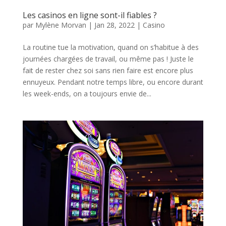
Les casinos en ligne sont-il fiables ?
par
Mylène Morvan
|
Jan 28, 2022
|
Casino
La routine tue la motivation, quand on s’habitue à des
journées chargées de travail, ou même pas ! Juste le
fait de rester chez soi sans rien faire est encore plus
ennuyeux. Pendant notre temps libre, ou encore durant
les week-ends, on a toujours envie de...