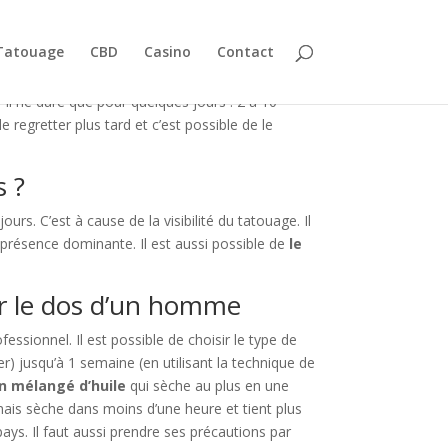
Tatouage
CBD
Casino
Contact
r. Il ne dure que pour quelques jours : 2 à 10
 regretter plus tard et c’est possible de le
 ?
rs. C’est à cause de la visibilité du tatouage. Il
 présence dominante. Il est aussi possible de
le
r le dos d’un homme
essionnel. Il est possible de choisir le type de
r) jusqu’à 1 semaine (en utilisant la technique de
 mélangé d’huile
qui sèche au plus en une
 mais sèche dans moins d’une heure et tient plus
ays. Il faut aussi prendre ses précautions par