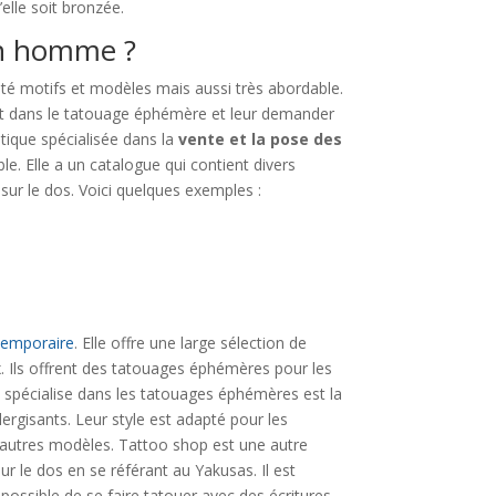
’elle soit bronzée.
un homme ?
té motifs et modèles mais aussi très abordable.
isent dans le tatouage éphémère et leur demander
tique spécialisée dans la
vente et la pose des
e. Elle a un catalogue qui contient divers
sur le dos. Voici quelques exemples :
temporaire
. Elle offre une large sélection de
x. Ils offrent des tatouages éphémères pour les
 spécialise dans les tatouages éphémères est la
lergisants. Leur style est adapté pour les
’autres modèles. Tattoo shop est une autre
r le dos en se référant au Yakusas. Il est
i possible de se faire tatouer avec des écritures