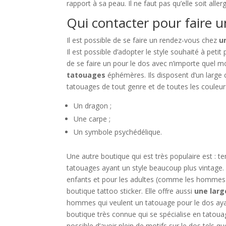
rapport à sa peau. Il ne faut pas qu’elle soit allerg
Qui contacter pour faire
Il est possible de se faire un rendez-vous chez
u
Il est possible d’adopter le style souhaité à peti
de se faire un pour le dos avec n’importe quel mo
tatouages
éphémères. Ils disposent d’un large 
tatouages de tout genre et de toutes les couleur
Un dragon ;
Une carpe ;
Un symbole psychédélique.
Une autre boutique qui est très populaire est : t
tatouages ayant un style beaucoup plus vintage. I
enfants et pour les adultes (comme les hommes qu
boutique tattoo sticker. Elle offre aussi
une larg
hommes qui veulent un tatouage pour le dos ayan
boutique très connue qui se spécialise en tatouag
possible d’avoir plein de motifs sur le dos tels qu