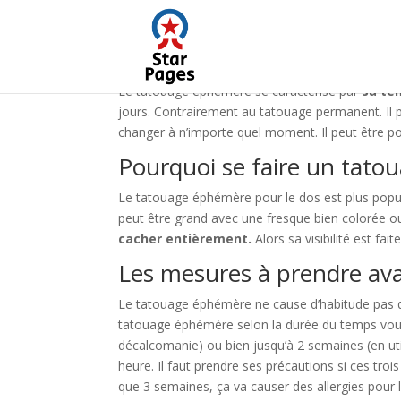
Le tatouage éphémère se caractérise
par
sa te
jours. Contrairement au tatouage permanent. Il pe
changer à n’importe quel moment. Il peut être p
Pourquoi se faire un tat
Le tatouage éphémère pour le dos est plus popu
peut être grand avec une fresque bien colorée ou
cacher entièrement.
Alors sa visibilité est fai
Les mesures à prendre av
Le tatouage éphémère ne cause d’habitude pas d’al
tatouage éphémère selon la durée du temps voulue.
décalcomanie) ou bien jusqu’à 2 semaines (en uti
heure. Il faut prendre ses précautions si ces tro
que 3 semaines, ça va causer des allergies pour l