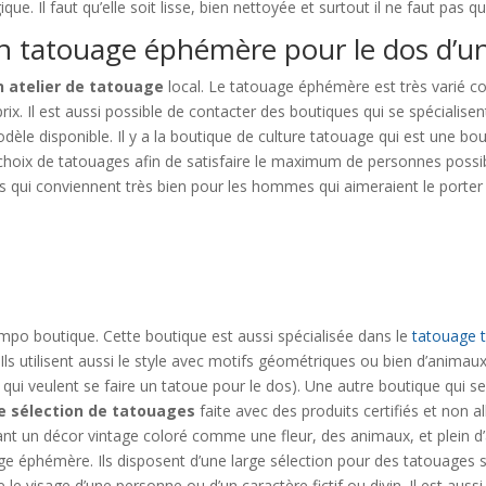
ique. Il faut qu’elle soit lisse, bien nettoyée et surtout il ne faut pas qu
 un tatouage éphémère pour le dos d’
n atelier de tatouage
local. Le tatouage éphémère est très varié co
t prix. Il est aussi possible de contacter des boutiques qui se spécial
dèle disponible. Il y a la boutique de culture tatouage qui est une bou
choix de tatouages afin de satisfaire le maximum de personnes possibl
s qui conviennent très bien pour les hommes qui aimeraient le porter 
empo boutique. Cette boutique est aussi spécialisée dans le
tatouage 
ls utilisent aussi le style avec motifs géométriques ou bien d’animau
i veulent se faire un tatoue pour le dos). Une autre boutique qui se
e sélection de tatouages
faite avec des produits certifiés et non al
t un décor vintage coloré comme une fleur, des animaux, et plein d
e éphémère. Ils disposent d’une large sélection pour des tatouages su
e le visage d’une personne ou d’un caractère fictif ou divin. Il est auss