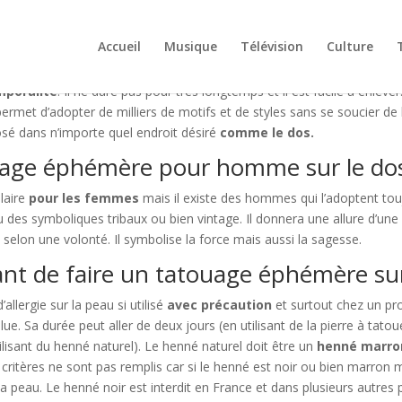
Accueil
Musique
Télévision
Culture
mporalité
. Il ne dure pas pour très longtemps et il est facile à enleve
rmet d’adopter de milliers de motifs et de styles sans se soucier de le
osé dans n’importe quel endroit désiré
c
omme le dos.
ouage éphémère pour homme sur le dos
laire
pour les femme
s
mais il existe des hommes qui l’adoptent toujou
 des symboliques tribaux ou bien vintage. Il donnera une allure d’une
te selon une volonté. Il symbolise la force mais aussi la sagesse.
ant de faire un tatouage éphémère su
lergie sur la peau si utilisé
avec précaution
et surtout chez un prof
 Sa durée peut aller de deux jours (en utilisant de la pierre à tatoue
lisant du henné naturel). Le henné naturel doit être un
henné marron
is critères ne sont pas remplis car si le henné est noir ou bien marron
a peau. Le henné noir est interdit en France et dans plusieurs autres p