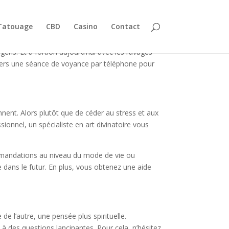
Tatouage
CBD
Casino
Contact
s. Et a fortiori aujourd’hui avec les ravages
er vers une séance de voyance par téléphone pour
nent. Alors plutôt que de céder au stress et aux
sionnel, un spécialiste en art divinatoire vous
commandations au niveau du mode de vie ou
e dans le futur. En plus, vous obtenez une aide
e l’autre, une pensée plus spirituelle.
à des questions lancinantes. Pour cela, n’hésitez