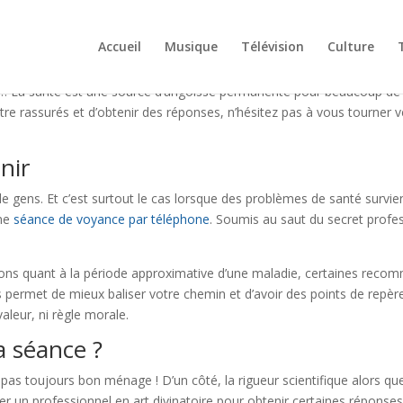
Accueil
Musique
Télévision
Culture
 La santé est une source d’angoisse permanente pour beaucoup de gen
d’être rassurés et d’obtenir des réponses, n’hésitez pas à vous tourn
enir
e gens. Et c’est surtout le cas lorsque des problèmes de santé survien
une
séance de voyance par téléphone
. Soumis au saut du secret profes
cations quant à la période approximative d’une maladie, certaines re
us permet de mieux baliser votre chemin et d’avoir des points de repèr
aleur, ni règle morale.
 séance ?
as toujours bon ménage ! D’un côté, la rigueur scientifique alors que d
 un professionnel en art divinatoire pour obtenir certaines réponses 