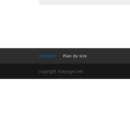
Contact
Plan du site
copyright starpages.net