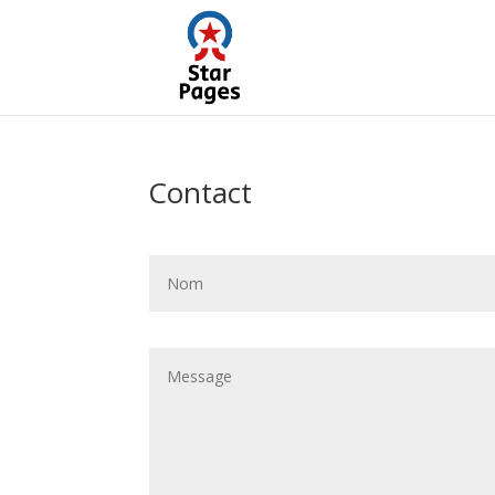
Contact