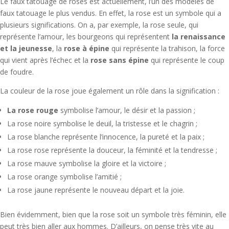
Le faux tatouage de roses est actuellement, l’un des modèles de
faux tatouage le plus vendus. En effet, la rose est un symbole qui a
plusieurs significations. On a, par exemple, la rose seule, qui
représente l’amour, les bourgeons qui représentent
la r
enaissance
et la jeunesse
, la
rose à épine
qui représente la trahison, la force
qui vient après l’échec et la
rose sans épine
qui représente le coup
de foudre.
La couleur de la rose joue également un rôle dans la signification :
La rose rouge
symbolise l’amour, le désir et la passion ;
La rose noire symbolise le deuil, la tristesse et le chagrin ;
La rose blanche représente l’innocence, la pureté et la paix ;
La rose rose représente la douceur, la féminité et la tendresse ;
La rose mauve symbolise la gloire et la victoire ;
La rose orange symbolise l’amitié ;
La rose jaune représente le nouveau départ et la joie.
Bien évidemment, bien que la rose soit un symbole très féminin, elle
peut très bien aller aux hommes. D’ailleurs, on pense très vite au