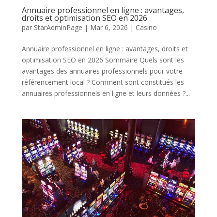
Annuaire professionnel en ligne : avantages,
droits et optimisation SEO en 2026
par
StarAdminPage
|
Mar 6, 2026
|
Casino
Annuaire professionnel en ligne : avantages, droits et
optimisation SEO en 2026 Sommaire Quels sont les
avantages des annuaires professionnels pour votre
référencement local ? Comment sont constitués les
annuaires professionnels en ligne et leurs données ?...