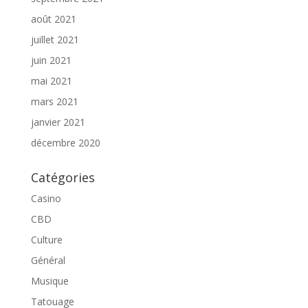
août 2021
juillet 2021
juin 2021
mai 2021
mars 2021
janvier 2021
décembre 2020
Catégories
Casino
CBD
Culture
Général
Musique
Tatouage