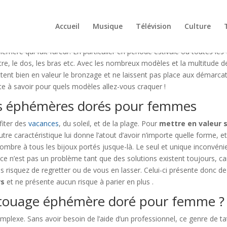
Accueil
Musique
Télévision
Culture
émère qui fait fureur. En particulier en période estivale où toutes l
re, le dos, les bras etc. Avec les nombreux modèles et la multitude 
tent bien en valeur le bronzage et ne laissent pas place aux démarcat
ste à savoir pour quels modèles allez-vous craquer !
es éphémères dorés pour femmes
fiter des
vacances
, du soleil, et de la plage. Pour
mettre en valeur 
utre caractéristique lui donne l’atout d’avoir n’importe quelle forme,
 l’ombre à tous les bijoux portés jusque-là. Le seul et unique inconvén
ais ce n’est pas un problème tant que des solutions existent toujours, c
us risquez de regretter ou de vous en lasser. Celui-ci présente donc
rs
et ne présente aucun risque à parier en plus .
touage éphémère doré pour femme ?
mplexe. Sans avoir besoin de l’aide d’un professionnel, ce genre de ta