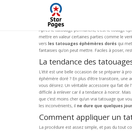
Après le tatouage permanent, c’est le touage éph
mettre en valeur certaines parties comme le vent
vers
les tatouages éphémères dorés
qui met
fantaisies qu’on peut mettre. Faciles à poser, re
La tendance des tatouag
L’été est une belle occasion de se préparer à pro
éphémère doré ? En plus d’être transitoire, une a
vous désirez. Un véritable accessoire qui fait de
difficile à enlever car il a tendance à noircir. M
que c’est moins cher qu’un vrai tatouage que vo
les inconvénients, il
ne dure que
quelques jou
Comment appliquer un ta
La procédure est assez simple, et pas du tout co