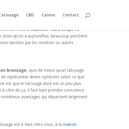
Tatouage
CBD
Casino
Contact
es femmes veulent
sublimer leurs corps
ou
de choix qu’on a aujourd’hui, beaucoup penchent
ions laissées par les montres ou autres
son bronzage
, quoi de mieux qu’un tatouage
 et de représenter divers symboles selon ce que
ient est que le tatouage doré est un peu plus
ar à côté de ça, il faut bien prendre conscience
 de nombreux avantages qui dépassent largement
touage est à faire chez vous, à la
maison
.