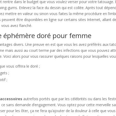
 et rentre dans le budget que vous voulez verser pour votre tatouage
wing-gums. Enlevez la face du dessin qui est collée. Après tout dépen
rez mettre en valeur ou sinon vous faites la même procédure en l’imbi
peuvent être disponibles en ligne sur certains sites Internet, allant d
 vous avez flanché.
ge éphémère doré pour femme
antages divers. Une preuve en est que vous les avez préférés aux ta
me mais aussi au court terme par des infections que vous pouvez attr
re. Voici alors pour vous rassurer quelques raisons pour lesquelles 
e vous offrira le doré ;
gets ;
tif ;
 accessoires
autrefois portés que par les célébrités ou dans les festi
 et ce sans demande d’engagement. Vous optez pour cette merveille sa
r pour les ôter, ça ne fera qu’ajouter de la douleur à celle que vous